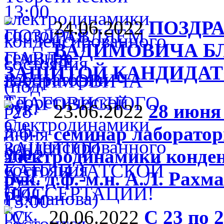
24.06.2022
ПОЗДР
ВАДИМОВИЧА Б
ЗАЩИТОЙ КАНДИДАТ
23.06.2022
28 июня 
семинар лаборатор
электродинамики конден
рук. д.ф.-м.н. А.Л. Рахм
20.06.2022
С 23 по 