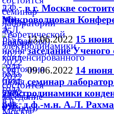
в г. Москве состоит
Микроволновая Конфер
13.06.2022
15 июня 
заседание Ученого
09.06.2022
14 июня 
семинар лаборатор
электродинамики конден
рук. д.ф.-м.н. А.Л. Рахм