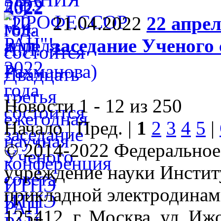
21.04.2022
22 апрел
заседание Ученого
Новости 1 - 12 из 250
Начало | Пред. |
1
2
3
4
5
|
© 2014-2022 Федеральное
учреждение науки Инстит
прикладной электродина
125412, г. Москва, ул. Иж