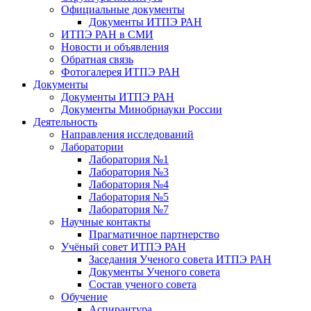
Официальные документы
Документы ИТПЭ РАН
ИТПЭ РАН в СМИ
Новости и объявления
Обратная связь
Фотогалерея ИТПЭ РАН
Документы
Документы ИТПЭ РАН
Документы Минобрнауки России
Деятельность
Направления исследований
Лаборатории
Лаборатория №1
Лаборатория №3
Лаборатория №4
Лаборатория №5
Лаборатория №7
Научные контакты
Прагматичное партнерство
Учёный совет ИТПЭ РАН
Заседания Ученого совета ИТПЭ РАН
Документы Ученого совета
Состав ученого совета
Обучение
Аспирантура