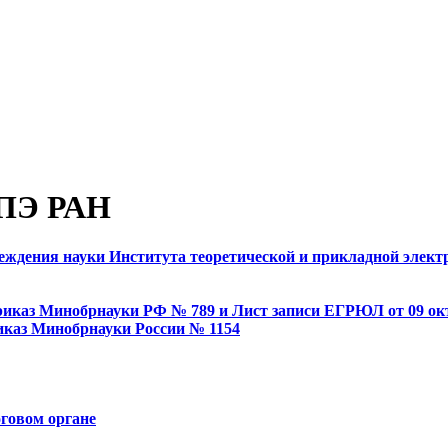
ТПЭ РАН
еждения науки Института теоретической и прикладной элект
приказ Минобрнауки РФ № 789 и Лист записи ЕГРЮЛ от 09 окт
риказ Минобрнауки России № 1154
говом органе