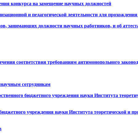
дения конкурса на замещение научных должностей
изационной и педагогической деятельности для прохождения п
ков, занимающих должности научных работников, и об аттес
печения соответствия требованиям антимонопольного закон
 научным сотрудникам
рственного бюджетного учреждения науки Института теорети
 бюджетного учреждения науки Института теоретической и п
в