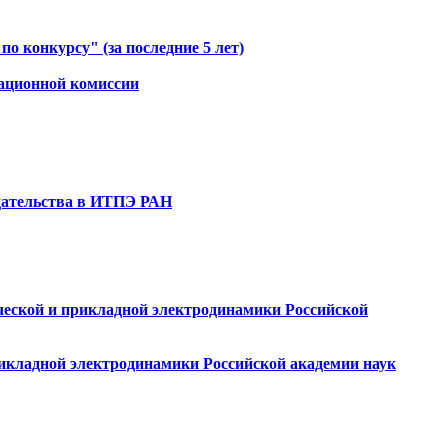
о конкурсу" (за последние 5 лет)
тационной комиссии
одательства в ИТПЭ РАН
ческой и прикладной электродинамики Российской
рикладной электродинамики Российской академии наук