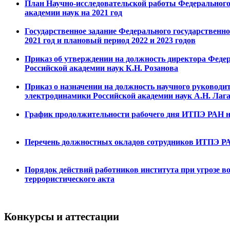
План Научно-исследовательской работы Федерального
академии наук на 2021 год
Государственное задание Федерального государственн
2021 год и плановый период 2022 и 2023 годов
Приказ об утверждении на должность директора Феде
Российской академии наук К.Н. Розанова
Приказ о назначении на должность научного руководи
электродинамики Российской академии наук А.Н. Лаг
График продолжительности рабочего дня ИТПЭ РАН на
Перечень должностных окладов сотрудников ИТПЭ РАН
Порядок действий работников института при угрозе в
террористического акта
Конкурсы и аттестации