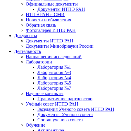
Официальные документы
Документы ИТПЭ РАН
ИТПЭ РАН в СМИ
Новости и объявления
Обратная связь
Фотогалерея ИТПЭ РАН
Документы
Документы ИТПЭ РАН
Документы Минобрнауки России
Деятельность
Направления исследований
Лаборатории
Лаборатория №1
Лаборатория №3
Лаборатория №4
Лаборатория №5
Лаборатория №7
Научные контакты
Прагматичное партнерство
Учёный совет ИТПЭ РАН
Заседания Ученого совета ИТПЭ РАН
Документы Ученого совета
Состав ученого совета
Обучение
Аспирантура